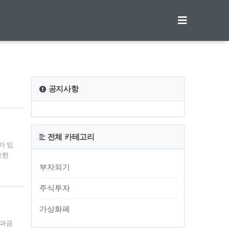
티스토리툴바
공지사항
전체 카테고리
가 있
요한
말기
부자되기
휴대하
비,
주식투자
까지
가상화폐
공과금