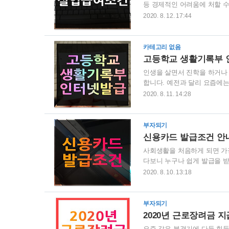
등 경제적인 어려움에 처할 수
여 조건에 대해 알아보는 시간
2020. 8. 12. 17:44
있습니다. 그럼 하나하나 살
180일 이상이어야 됩니다. 
수 없이 회사를 가만두게 된 
카테고리 없음
유가 아래와 같으면 자발적 사
고등학교 생활기록부 
인생을 살면서 진학을 하거나
합니다. 예전과 달리 요즘에
퓨터를 킨 후에 나이스 대국
2020. 8. 11. 14:28
할 수 있고 편리하게 고등학교
보입니다. 여기서 화살표로 
졸업한 고등학교 지역을 선택
부자되기
라인발급민원 - 학교생활기록
신용카드 발급조건 안
사회생활을 처음하게 되면 가
다보니 누구나 쉽게 발급을 받
발급을 위해서는 여러 절차가
2020. 8. 10. 13:18
에 통과가 된다면 신청서, 서
드 발급조건은 신용대출심사라
합니다. 1. 나이는 만20세 
부자되기
2. 신용등급이 1~6등급 이내여
2020년 근로장려금 
요즘 같은 불경기에 다들 힘들