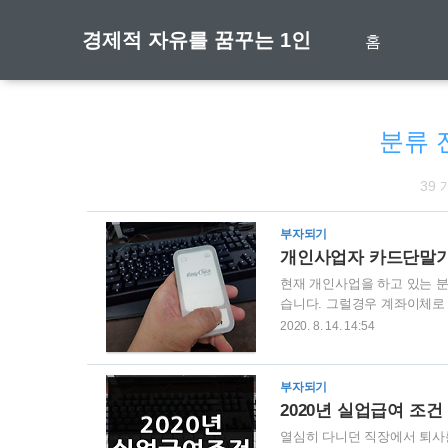
경제적 자유를 꿈꾸는 1인
홈
분류 
39
부자되기
개인사업자 카드단말기
현재 개인사업을 하고 있는 
습니다. 그럴경우 계좌이체로
게 현실입니다. 이에 오늘은
2020. 8. 14. 14:54
선택할때 주의사항은? 1. 
기가 어려웠습니다 .하지만 요
관리비, 추가비가 있는지 확인
부자되기
모두 청구를 했던 기억이 있습
2020년 실업급여 조건
열심히 다니던 직장에서 퇴사를